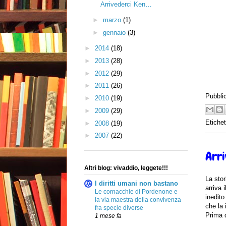
Arrivederci Ken…
►
marzo
(1)
►
gennaio
(3)
►
2014
(18)
►
2013
(28)
►
2012
(29)
►
2011
(26)
Pubbli
►
2010
(19)
►
2009
(29)
Etiche
►
2008
(19)
►
2007
(22)
Arr
Altri blog: vivaddio, leggete!!!
La stor
I diritti umani non bastano
arriva 
Le cornacchie di Pordenone e
inedito
la via maestra della convivenza
che la 
fra specie diverse
Prima d
1 mese fa