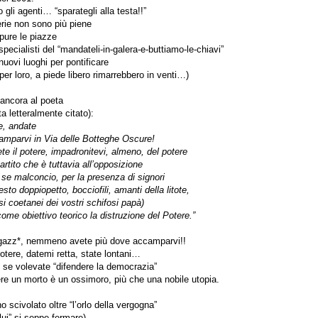
o gli agenti… “sparategli alla testa!!”
erie non sono più piene
pure le piazze
specialisti del “mandateli-in-galera-e-buttiamo-le-chiavi”
uovi luoghi per pontificare
per loro, a piede libero rimarrebbero in venti…)
ancora al poeta
ta letteralmente citato):
e, andate
amparvi in Via delle Botteghe Oscure!
te il potere, impadronitevi, almeno, del potere
artito che è tuttavia all’opposizione
se malconcio, per la presenza di signori
sto doppiopetto, bocciofili, amanti della litote,
i coetanei dei vostri schifosi papà)
ome obiettivo teorico la distruzione del Potere.”
agazz*, nemmeno avete più dove accamparvi!!
otere, datemi retta, state lontani…
 se volevate “difendere la democrazia”
re un morto è un ossimoro, più che una nobile utopia.
 scivolato oltre “l’orlo della vergogna”
lui” si seppe fermare)