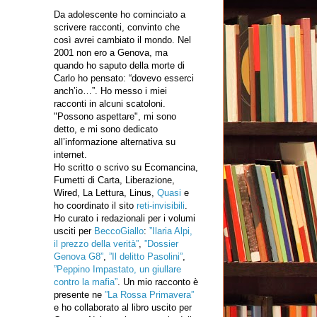
Da adolescente ho cominciato a
scrivere racconti, convinto che
così avrei cambiato il mondo. Nel
2001 non ero a Genova, ma
quando ho saputo della morte di
Carlo ho pensato: “dovevo esserci
anch’io…”. Ho messo i miei
racconti in alcuni scatoloni.
"Possono aspettare", mi sono
detto, e mi sono dedicato
all’informazione alternativa su
internet.
Ho scritto o scrivo su Ecomancina,
Fumetti di Carta, Liberazione,
Wired, La Lettura, Linus,
Quasi
e
ho coordinato il sito
reti-invisibili
.
Ho curato i redazionali per i volumi
usciti per
BeccoGiallo
:
”Ilaria Alpi,
il prezzo della verità”
,
”Dossier
Genova G8”
,
”Il delitto Pasolini”
,
”Peppino Impastato, un giullare
contro la mafia”
. Un mio racconto è
presente ne
”La Rossa Primavera”
e ho collaborato al libro uscito per