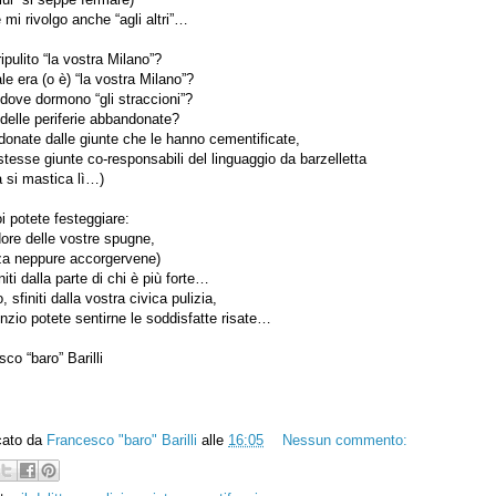
mi rivolgo anche “agli altri”…
ipulito “la vostra Milano”?
e era (o è) “la vostra Milano”?
dove dormono “gli straccioni”?
delle periferie abbandonate?
donate dalle giunte che le hanno cementificate,
stesse giunte co-responsabili del linguaggio da barzelletta
a si mastica lì…)
i potete festeggiare:
ore delle vostre spugne,
za neppure accorgervene)
initi dalla parte di chi è più forte…
 sfiniti dalla vostra civica pulizia,
enzio potete sentirne le soddisfatte risate…
co “baro” Barilli
cato da
Francesco "baro" Barilli
alle
16:05
Nessun commento: