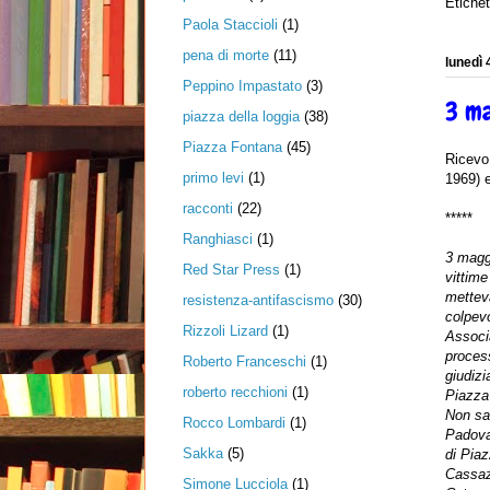
Etiche
Paola Staccioli
(1)
pena di morte
(11)
lunedì
Peppino Impastato
(3)
3 m
piazza della loggia
(38)
Piazza Fontana
(45)
Ricevo
primo levi
(1)
1969) e
racconti
(22)
*****
Ranghiasci
(1)
3 maggi
Red Star Press
(1)
vittime
metteva
resistenza-antifascismo
(30)
colpevo
Rizzoli Lizard
(1)
Associa
proces
Roberto Franceschi
(1)
giudiziar
roberto recchioni
(1)
Piazza 
Non sa
Rocco Lombardi
(1)
Padova 
Sakka
(5)
di Piaz
Cassaz
Simone Lucciola
(1)