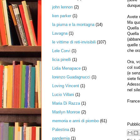
dunque 
john lennon
(2)
ken parker
(1)
Avete r
Ma qual
la piuma e la montagna
(14)
Quella 
Lavagna
(1)
Quella 
(abban
le vittime di reti-invisibili
(107)
quelle 
che or
Lele Corvi
(1)
licia pinelli
(1)
Ora, vo
col sud
Lidia Menapace
(1)
(e sen
lorenzo Guadagnucci
(1)
siete f
Adesso,
Loving Vincent
(1)
nel sil
Lucio Villani
(1)
Frances
Maria Di Razza
(1)
Marilyn Monroe
(2)
memoria e anni di piombo
(61)
Pubbli
Palestina
(1)
pandemia
(1)