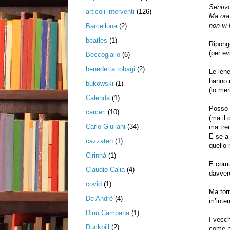
Sentiv
articoli-interventi
(126)
Ma ora 
non vi 
Barcellona
(2)
beatles
(1)
Ripongo
(per ev
Beccogiallo
(6)
benedetta tobagi
(2)
Le iene
hanno m
bukowski
(1)
(lo me
Calenda
(1)
Posso c
carceri
(10)
(ma il 
Carlo Giuliani
(34)
ma tre
E se a 
cazzaten
(1)
quello 
Cirinnà
(1)
E comun
Claudio Calia
(4)
davvero
covid
(1)
Ma torn
De Andrè
(4)
m’inte
Dino Campana
(1)
I vecch
Duckbill
(2)
come n