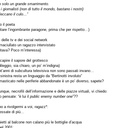
o solo un grande smarrimento.
i giornalisti (non di tutto il mondo, bastano i nostri)
leccano il culo…”
 il poeta
itare l’ingombrante paragone, prima che per rispetto…)
 delle tv e dei social network
aciullato un ragazzo intervistato
ritava? Poco m’interessa)
apire il sapore del grottesco
dileggio, sia chiaro, un po’ m’indigna)
nt’anni di subcultura televisiva non sono passati invano…
sinistra resta un linguaggio da “Bertinotti involuto”
masticato nelle periferie abbandonate è un po’ diverso, sapete?
que, necrofili dell’informazione e delle piazze virtuali, vi chiedo:
 pensate: “è lui il
public enemy number one
”??
o a rivolgermi a voi, ragazz*:
ressate di più…
ietti al balcone non calano più le bottiglie d’acqua
el 2001: