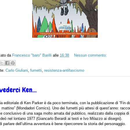
cato da
Francesco "baro" Barilli
alle
16:38
Nessun commento:
tte:
Carlo Giuliani
,
fumetti
,
resistenza-antifascismo
ivederci Ken…
ia editoriale di Ken Parker è da poco terminata, con la pubblicazione di “Fin d
il mattino” (Mondadori Comics). Uno dei fumetti più attesi di quest’anno: racco
 e conclusivo di una saga molto amata dal pubblico, realizzato dalla coppia di 
ideò nel lontano 1977 (Giancarlo Berardi ai testi e Ivo Milazzo ai disegni).
i parlare dell’ultima avventura è bene ripercorrere la storia del personaggio.