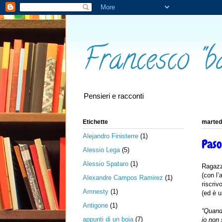
Francesco "b
Pensieri e racconti
Etichette
marted
Alejandro Finisterre
(1)
Paso
Alessio Lega
(5)
Alessio Spataro
(1)
Ragaz
(con l’
Alexandre Campos Ramirez
(1)
riscriv
Amnesty
(1)
(ed è 
Antigone
(1)
“Quando
appunti di un boia
(7)
io non