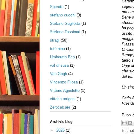
Catanz
segreto
Socrate
(1)
ma i ta
stefano cucchi
(3)
Bene og
storica
Stefano Gugliotta
(1)
ha paga
Stefano Tassinari
(1)
uscito
maggior
stragi
(50)
Piazza
totò riina
(1)
Un'aiut
Strage
Umbereto Eco
(1)
tanto s
val di susa
(1)
Oggi ab
che sic
Van Gogh
(4)
del ter
Vincenzo Filosa
(1)
Un sinc
Vittorio Agnoletto
(1)
Carlo A
vittorio arrigoni
(1)
Presid
Zerocalcare
(2)
Pubbli
Archivio blog
►
2026
(1)
Etiche