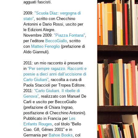
agguati fascisti.
2009:
"Scuola Diaz: vergogna di
stato"
, scritto con Checchino
Antonini e Dario Rossi, uscito per
le Edizioni Alegre.
Novembre 2009:
"Piazza Fontana"
,
per l’editore
BeccoGiallo
, scritto
con
Matteo Fenoglio
(prefazione di
Aldo Giannuli).
2011: un mio racconto è presente
in
“Per sempre ragazzo. Racconti e
poesie a dieci anni dall’uccisione di
Carlo Giuliani”
, raccolta a cura di
Paola Staccioli per Tropea Editore.
2011:
“Carlo Giuliani. Il ribelle di
Genova”
, realizzato con Manuel De
Carli e uscito per BeccoGiallo
(prefazione di Chiara Ingrao,
postfazione di Checchino Antonini).
Pubblicato in Francia per
Les
Enfants Rouges
, col titolo “Bello
Ciao. G8, Gênes 2001” e in
Germania per
Bahoe Books
, col