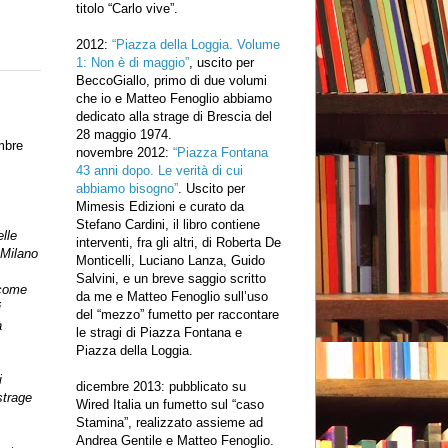
titolo “Carlo vive”.
2012:
“Piazza della Loggia. Volume
1: Non è di maggio”
, uscito per
BeccoGiallo, primo di due volumi
che io e Matteo Fenoglio abbiamo
dedicato alla strage di Brescia del
28 maggio 1974.
mbre
novembre 2012:
“Piazza Fontana
43 anni dopo. Le verità di cui
abbiamo bisogno”
. Uscito per
Mimesis Edizioni e curato da
Stefano Cardini, il libro contiene
elle
interventi, fra gli altri, di Roberta De
 Milano
Monticelli, Luciano Lanza, Guido
Salvini, e un breve saggio scritto
.come
da me e Matteo Fenoglio sull’uso
i
del “mezzo” fumetto per raccontare
à
le stragi di Piazza Fontana e
Piazza della Loggia.
.
i
dicembre 2013: pubblicato su
strage
Wired Italia un fumetto sul “caso
Stamina”, realizzato assieme ad
Andrea Gentile e Matteo Fenoglio.