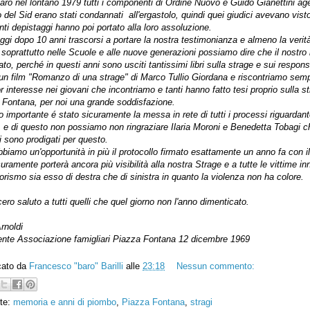
aro nel lontano 1979 tutti i componenti di Ordine Nuovo e Guido Gianettini ag
 del Sid erano stati condannati all'ergastolo, quindi quei giudici avevano vist
nti depistaggi hanno poi portato alla loro assoluzione.
gi dopo 10 anni trascorsi a portare la nostra testimonianza e almeno la verit
 soprattutto nelle Scuole e alle nuove generazioni possiamo dire che il nostro 
to, perché in questi anni sono usciti tantissimi libri sulla strage e sui responsa
 un film "Romanzo di una strage" di Marco Tullio Giordana e riscontriamo sem
 interesse nei giovani che incontriamo e tanti hanno fatto tesi proprio sulla st
 Fontana, per noi una grande soddisfazione.
o importante é stato sicuramente la messa in rete di tutti i processi riguardant
, e di questo non possiamo non ringraziare Ilaria Moroni e Benedetta Tobagi c
i sono prodigati per questo.
biamo un'opportunità in più il protocollo firmato esattamente un anno fa con i
uramente porterà ancora più visibilità alla nostra Strage e a tutte le vittime in
rorismo sia esso di destra che di sinistra in quanto la violenza non ha colore.
ero saluto a tutti quelli che quel giorno non l'anno dimenticato.
rnoldi
ente Associazione famigliari Piazza Fontana 12 dicembre 1969
cato da
Francesco "baro" Barilli
alle
23:18
Nessun commento:
tte:
memoria e anni di piombo
,
Piazza Fontana
,
stragi