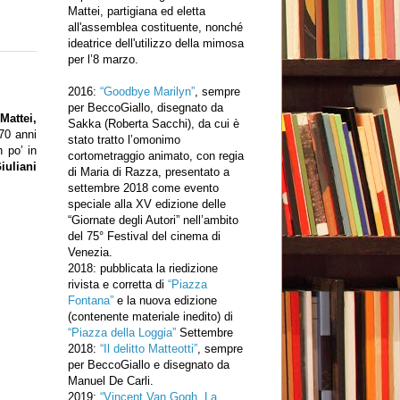
Mattei, partigiana ed eletta
all'assemblea costituente, nonché
ideatrice dell'utilizzo della mimosa
per l’8 marzo.
2016:
“Goodbye Marilyn”
, sempre
per BeccoGiallo, disegnato da
Mattei,
Sakka (Roberta Sacchi), da cui è
70 anni
stato tratto l’omonimo
n po’ in
cortometraggio animato, con regia
iuliani
di Maria di Razza, presentato a
settembre 2018 come evento
speciale alla XV edizione delle
“Giornate degli Autori” nell’ambito
del 75° Festival del cinema di
Venezia.
2018: pubblicata la riedizione
rivista e corretta di
“Piazza
Fontana”
e la nuova edizione
(contenente materiale inedito) di
“Piazza della Loggia”
Settembre
2018:
“Il delitto Matteotti”
, sempre
per BeccoGiallo e disegnato da
Manuel De Carli.
2019:
“Vincent Van Gogh. La