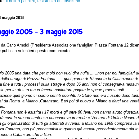
tte:
il delitto pasolini
,
resistenza-antifascismo
 4 maggio 2015
aggio 2005 – 3 maggio 2015
 da Carlo Arnoldi (Presidente Associazione famigliari Piazza Fontana 12 dice
 pubblico volentieri questo comunicato.
o 2005 una data che per molti non vuol dire nulla.......non per noi famigliari d
 della strage di Piazza Fontana.......quel giorno di 10 anni fa la Cassazione di
 fine a tutti i processi sulla strage e dopo 36 anni non ci consegnava nessun
le per la stessa ma ci faceva addirittura pagare le spese processuali .........
zione quel giorno ci siamo sentiti sconfitti lo Stato non era riuscito dopo tant
si da Roma a Milano ,Catanzaro, Bari poi di nuovo a Milano a darci una verit
ia.................
Fontana non è esistita i 17 morti e gli oltre 80 feriti non hanno avuto giustizia
rà così la stessa sentenza riconosceva in Freda e Ventura di Ordine Nuovo d
gli organizzatori di tutti gli attentati avvenuti a Milano nel 1969 compresa la 
za Fontana, non più processabili in quanto già assolti precedentemente sia in
ione a Catanzaro che a Bari.