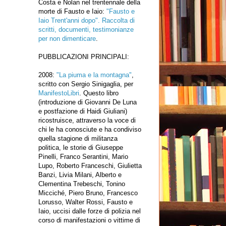
Costa e Nolan nel trentennale della
morte di Fausto e Iaio:
"Fausto e
Iaio Trent'anni dopo". Raccolta di
scritti, documenti, testimonianze
per non dimenticare
.
PUBBLICAZIONI PRINCIPALI:
2008:
"La piuma e la montagna"
,
scritto con Sergio Sinigaglia, per
ManifestoLibri
. Questo libro
(introduzione di Giovanni De Luna
e postfazione di Haidi Giuliani)
ricostruisce, attraverso la voce di
chi le ha conosciute e ha condiviso
quella stagione di militanza
politica, le storie di Giuseppe
Pinelli, Franco Serantini, Mario
Lupo, Roberto Franceschi, Giulietta
Banzi, Livia Milani, Alberto e
Clementina Trebeschi, Tonino
Micciché, Piero Bruno, Francesco
Lorusso, Walter Rossi, Fausto e
Iaio, uccisi dalle forze di polizia nel
corso di manifestazioni o vittime di