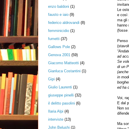
invitan
enzo baldoni
(1)
Le ost
fausto e iaio
(9)
e così 
ma gli 
federico aldrovandi
(8)
hanno n
(fosse 
femminicidio
(1)
fumetti
(37)
Penso 
(stavol
Gallows Pole
(2)
“Andat
Genova 2001
(59)
ad acc
Se vole
Giacomo Matteotti
(4)
di un P
Gianluca Costantini
(1)
(anche 
in mode
Gipi
(4)
borghes
Giulio Laurenti
(1)
ed ha c
giuseppe pinelli
(32)
Voi, r
E dal p
il delitto pasolini
(6)
Non so
Ilaria Alpi
(4)
difende
interviste
(13)
Ma sono
John Belushi
(1)
(dove “