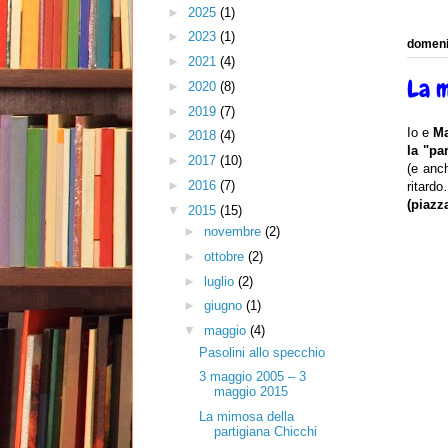
►
2025
(1)
►
2023
(1)
domeni
►
2021
(4)
La m
►
2020
(8)
►
2019
(7)
Io e
Ma
►
2018
(4)
la "pa
►
2017
(10)
(e anch
►
2016
(7)
ritard
(piazza
▼
2015
(15)
►
novembre
(2)
►
ottobre
(2)
►
luglio
(2)
►
giugno
(1)
▼
maggio
(4)
Pasolini allo specchio
3 maggio 2005 – 3
maggio 2015
La mimosa della
partigiana Chicchi