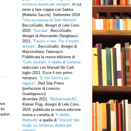
tristezza durerà per sempre”
, in cui
torno a fare coppia con Sakka
(Roberta Sacchi). Settembre 2019:
“Vita eccessiva di John Belushi”
,
BeccoGiallo; disegni di Lele Corvi.
2020:
“Socrate”
, BeccoGiallo,
disegni di Alessandro Ranghiasci.
2021:
“Fausto e Iaio. Per il nostro
domani”
, BeccoGiallo, disegni di
Massimiliano Talamazzi.
Pubblicata la nuova edizione di
“Carlo Giuliani. Il ribelle di Genova”
,
realizzato con Manuel De Carli.
luglio 2021. Esce il mio primo
romanzo:
“E non fummo più
ragazzi”
, Red Star Press
(prefazione di Lorenzo
Guadagnucci).
dicembre 2021.
“Muhammad Ali”
,
ove
Kleiner Flug, disegni di Lele Corvi.
nto
2024: pubblicata la nuova edizione
autori
rivista e corretta di
“Il delitto
Matteotti”
e quella di
“Vincent Van
Gogh. La tristezza durerà per
sempre”