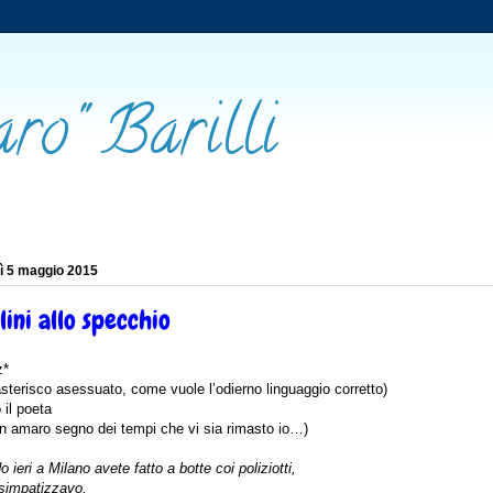
aro" Barilli
ì 5 maggio 2015
lini allo specchio
z*
asterisco asessuato, come vuole l’odierno linguaggio corretto)
o il poeta
un amaro segno dei tempi che vi sia rimasto io…)
 ieri a Milano avete fatto a botte coi poliziotti,
 simpatizzavo.