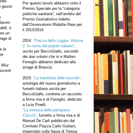
ente
Per questo lavoro abbiamo vinto il
o giusto
Premio Speciale per la “categoria
politiche sanitarie”, nell’ambito del
à
Premio Giornalistico indetto
lavoro
dall’Osservatorio Malattie Rare per
bili, é
il 2013/2014.
pre un
rage di
2014:
“Piazza della Loggia. Volume
2: In nome del popolo italiano”
,
e la
uscito per BeccoGiallo, secondo
he
dei due volumi che io e Matteo
Fenoglio abbiamo dedicato alla
l Miur
strage di Brescia.
nocenti
2015:
“La traiettoria delle lucciole”
,
antologia del nuovo giornalismo a
fumetti italiano uscita per
BeccoGiallo, contiene un racconto
a firma mia e di Fenoglio, dedicato
a Licia Pinelli.
“La mimosa della partigiana
Chicchi”
, fumetto a firma mia e di
Manuel De Carli pubblicato dal
Comitato Piazza Carlo Giuliani,
imperniato sulla figura di Teresa